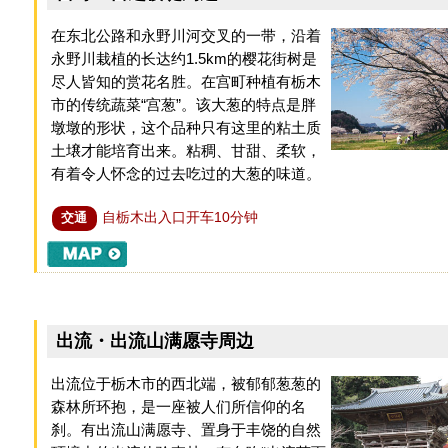
在东北公路和永野川河交叉的一带，沿着
永野川栽植的长达约1.5km的樱花街树是
尽人皆知的赏花名胜。在宫町种植有栃木
市的传统蔬菜“宫葱”。该大葱的特点是胖
墩墩的形状，这个品种只有这里的粘土质
土壌才能培育出来。粘稠、甘甜、柔软，
有着令人怀念的过去吃过的大葱的味道。
自栃木出入口开车10分钟
交通
出流・出流山满愿寺周边
出流位于栃木市的西北端，被郁郁葱葱的
森林所环抱，是一座被人们所信仰的名
刹。有出流山满愿寺、置身于丰饶的自然