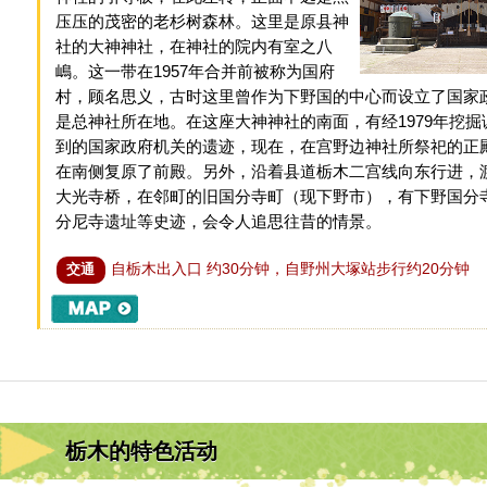
压压的茂密的老杉树森林。这里是原县神
社的大神神社，在神社的院内有室之八
嶋。这一带在1957年合并前被称为国府
村，顾名思义，古时这里曾作为下野国的中心而设立了国家
是总神社所在地。在这座大神神社的南面，有经1979年挖掘
到的国家政府机关的遗迹，现在，在宫野边神社所祭祀的正
在南侧复原了前殿。另外，沿着县道栃木二宫线向东行进，
大光寺桥，在邻町的旧国分寺町（现下野市），有下野国分
分尼寺遗址等史迹，会令人追思往昔的情景。
自栃木出入口 约30分钟，自野州大塚站步行约20分钟
交通
栃木的特色活动