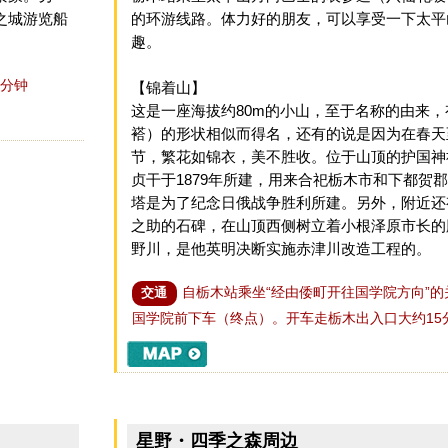
之城游览船
的环游线路。体力好的朋友，可以享受一下太平
趣。
5分钟
【锦着山】
这是一座海拔约80m的小山，至于名称的由来
褡）的形状相似而得名，还有的说是因为在春天
节，繁花如锦衣，美不胜收。位于山顶的护国神
贞干于1879年所建，用来合祀栃木市和下都贺
塔是为了纪念日俄战争胜利所建。另外，附近还
之助的石碑，在山顶西侧树立着小根泽原市长的
野川，是他英明决断实施赤津川改造工程的。
自栃木站乘坐“经由倭町开往国学院方向”的
交通
国学院前下车（终点）。开车走栃木出入口大约15
星野・四季之森周边