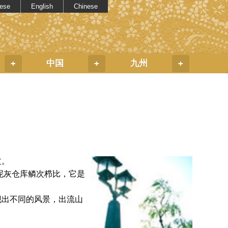
ese
English
Chinese
中国
九州
+
+
+
过。
泥灰仓库鳞次栉比，它是
现出不同的风景，出流山