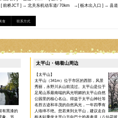
 前桥JCT ] → 北关东机动车道/ 70km →[ 栃木出入口 ] → 县道 / 
美食
联系方式
太平山・锦着山周边
【太平山】
太平山（341m）位于市区的西部，风景
秀丽，永野川从山前流过。太平山是位于
足尾山系最南端的风光明媚的太平山自然
公园里的核心名山。得益于太平山神社等
名胜古迹和丰茂的自然风光，一年四季有
留有黑漆的
人络绎不绝。您若来到太平山，建议走自
景象。另
栃木站乘坐太平山方向巴士的表参道（八仙花坡