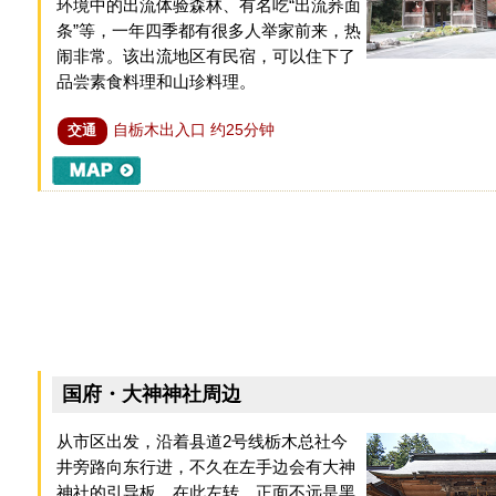
环境中的出流体验森林、有名吃“出流荞面
条”等，一年四季都有很多人举家前来，热
闹非常。该出流地区有民宿，可以住下了
品尝素食料理和山珍料理。
自栃木出入口 约25分钟
交通
国府・大神神社周边
从市区出发，沿着县道2号线栃木总社今
井旁路向东行进，不久在左手边会有大神
神社的引导板，在此左转，正面不远是黑