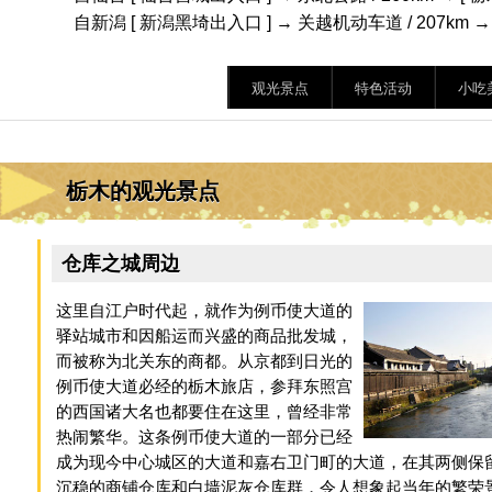
自新潟 [ 新潟黑埼出入口 ] → 关越机动车道 / 207km → [
观光景点
特色活动
小吃
栃木的观光景点
仓库之城周边
这里自江户时代起，就作为例币使大道的
驿站城市和因船运而兴盛的商品批发城，
而被称为北关东的商都。从京都到日光的
例币使大道必经的栃木旅店，参拜东照宫
的西国诸大名也都要住在这里，曾经非常
热闹繁华。这条例币使大道的一部分已经
成为现今中心城区的大道和嘉右卫门町的大道，在其两侧保
沉稳的商铺仓库和白墙泥灰仓库群，令人想象起当年的繁荣