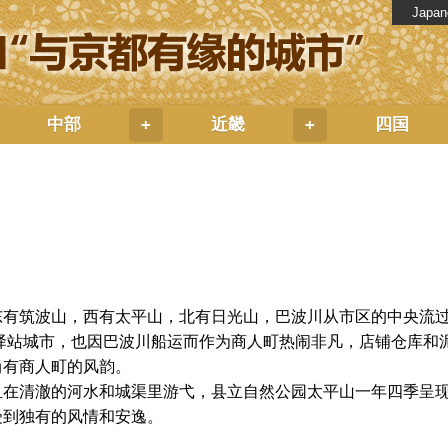
Japan
中部
近畿
四国
+
+
东有筑波山，西有太平山，北有日光山，巴波川从市区的中央流
的驿站城市，也因巴波川船运而作为商人町热闹非凡，店铺仓库和
尚有商人町的风韵。
鱼在清澈的河水和城渠里游弋，县立自然公园太平山一年四季呈
受到独有的风情和安逸。