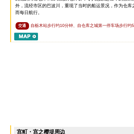
外，流经市区的巴波川，重现了当时的船运景况，作为仓库
而每日航行。
自栃木站步行约10分钟、自仓库之城第一停车场步行约
交通
宫町・宫之樱堤周边