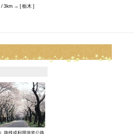
3km → [ 栃木 ]
）路线或利用游览公路