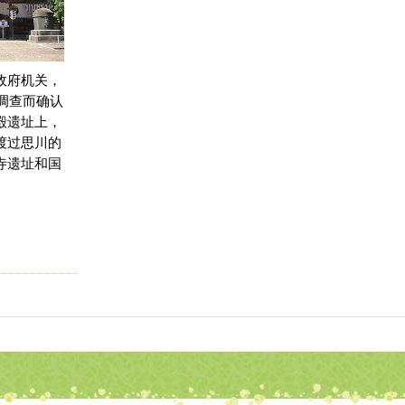
政府机关，
调查而确认
殿遗址上，
渡过思川的
寺遗址和国