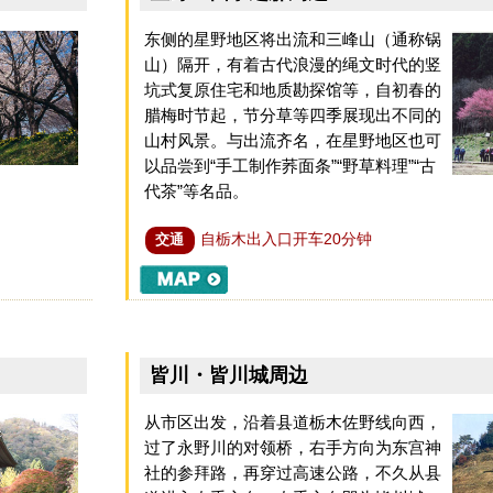
东侧的星野地区将出流和三峰山（通称锅
山）隔开，有着古代浪漫的绳文时代的竖
坑式复原住宅和地质勘探馆等，自初春的
腊梅时节起，节分草等四季展现出不同的
山村风景。与出流齐名，在星野地区也可
以品尝到“手工制作荞面条”“野草料理”“古
代茶”等名品。
自栃木出入口开车20分钟
交通
皆川・皆川城周边
从市区出发，沿着县道栃木佐野线向西，
过了永野川的对领桥，右手方向为东宫神
社的参拜路，再穿过高速公路，不久从县