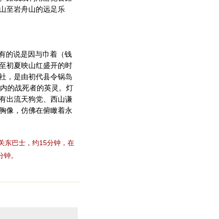
山至岩舟山的远足乐
，有的说是因与巾着（钱
至初夏映山红盛开的时
社，是由初代县令锅岛
郡内的战死者的英灵。灯
有出流天狗党、西山谦
胸像，仿佛在俯瞰着永
关东巴士，约15分钟，在
分钟。