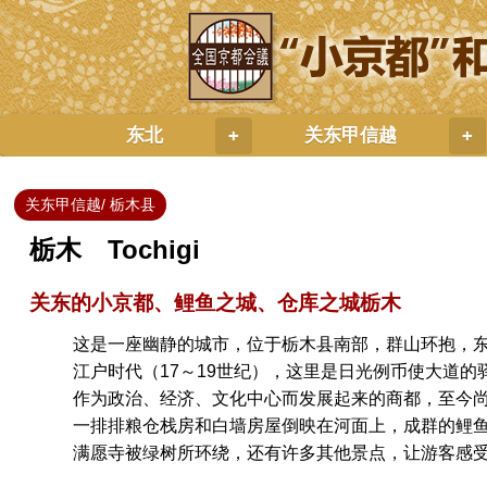
东北
关东甲信越
+
+
关东甲信越/ 栃木县
栃木 Tochigi
关东的小京都、鲤鱼之城、仓库之城栃木
这是一座幽静的城市，位于栃木县南部，群山环抱，
江户时代（17～19世纪），这里是日光例币使大道
作为政治、经济、文化中心而发展起来的商都，至今
一排排粮仓栈房和白墙房屋倒映在河面上，成群的鲤
满愿寺被绿树所环绕，还有许多其他景点，让游客感