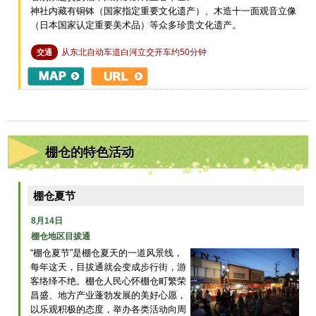
神社内藏有铜钵（国家指定重要文化遗产）、木造十一面观音立像
（日本国家认定重要美术品）等众多珍贵文化遗产。
从东北自动车道白河立交开车约50分钟
交通
棚仓的特色活动
棚仓夏节
8月14日
棚仓地区目拔通
“棚仓夏节”是棚仓夏天的一道风景线，
每年这天，目拔通就会变成步行街，游
客络绎不绝。棚仓人民心怀棚仓町繁荣
昌盛、地方产业蓬勃发展的美好心愿，
以乐观积极的态度，举办各类活动向周