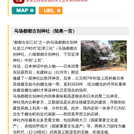
从东北自动车道白河立交开车约40分钟
交通
马场都都古别神社（陆奥一宫）
“都都古别三社”之一的马场都都古别神
社是江户时代“近津三社”（马场都都古
别神社、八槻都都古别神社、下宫近津
神社）中的“上宫”。
传说，日本神话中的人物——日本武尊
东征获胜后，在建鉾山（白河市）附近
修建了一座神社以祭拜神灵。后来，公元807年时坂上田村麻吕将
其移建至如今的棚仓城一带。直到1624年，统治棚仓的丹羽长重奉
命建造棚仓城时才将该神社迁至现在的场所。
马场都都古别神社内供奉着味耜高彦根命和日本武尊二位神灵。
神社境内古树参天，正殿据说是从原址移建至此的建筑，拜殿则在
建筑风格上别具一格，分外壮观。此外，境内还有一块弟子们为纪
念生于棚仓町的近代画家——胜田蕉琴而立的石碑。
神社内珍藏有众多贵重文物，包括两柄大刀（国家重要文化遗
产）、赤线铠甲残片（国家重要文化遗产）等。两柄大刀据传为镰
仓时代（12-14世纪）武将源义家进贡的宝物，价值连城。