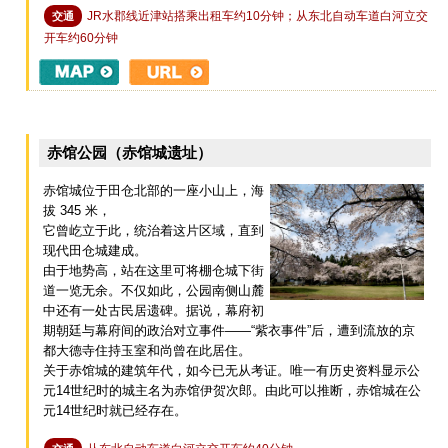
JR水郡线近津站搭乘出租车约10分钟；从东北自动车道白河立交
交通
开车约60分钟
赤馆公园（赤馆城遗址）
赤馆城位于田仓北部的一座小山上，海
拔 345 米，
它曾屹立于此，统治着这片区域，直到
现代田仓城建成。
由于地势高，站在这里可将棚仓城下街
道一览无余。不仅如此，公园南侧山麓
中还有一处古民居遗碑。据说，幕府初
期朝廷与幕府间的政治对立事件——“紫衣事件”后，遭到流放的京
都大德寺住持玉室和尚曾在此居住。
关于赤馆城的建筑年代，如今已无从考证。唯一有历史资料显示公
元14世纪时的城主名为赤馆伊贺次郎。由此可以推断，赤馆城在公
元14世纪时就已经存在。