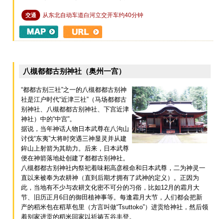
从东北自动车道白河立交开车约40分钟
交通
八槻都都古别神社（奥州一宫）
“都都古别三社”之一的八槻都都古别神
社是江户时代“近津三社”（马场都都古
别神社、八槻都都古别神社、下宫近津
神社）中的“中宫”。
据说，当年神话人物日本武尊在八沟山
讨伐“东夷”大将时突遇三神显灵并从建
鉾山上射箭为其助力。后来，日本武尊
便在神箭落地处创建了都都古别神社。
八槻都都古别神社内祭祀着味耜高彦根命和日本武尊，二为神灵一
直以来被奉为农耕神（直到后期才拥有了武神的定义）。正因为
此，当地有不少与农耕文化密不可分的习俗，比如12月的霜月大
节、旧历正月6日的御田植神事等。每逢霜月大节，人们都会把新
产的稻米包在稻草包里（方言叫做“Tsuttoko”）进贡给神社，然后领
着别家进贡的稻米回家以祈祷五谷丰登。