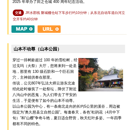
2025 年举办了田之仓城 400 周年纪念活动。
JR水郡线 磐城棚仓站下车步行约10分钟；从东北自动车道白河立
交通
交开车约40分钟
山本不动尊（山本公园）
穿过一排树龄超过 100 年的雪松树，经
过戈玛（火祭）大厅，您将来到一处圣
地，那里有 130 级石阶和一个巨石洞
穴，主神就供奉在那里。
传说，公元807年弘法大师云游东北途
经此处时修筑了一处祭坛，降伏了附近
八沟山中的恶鬼，为人们带去了平安的
生活，于是便有了如今的山本不动尊。
以山本公园为中心，有一条南北走向的长约5公里的溪谷，周边被
指定为“奥久慈县立自然公园”。每逢春天，各色“杜鹃花（4月中下
旬）”和“山樱”争奇斗艳，夏日适合野营，秋天红叶多姿。一年四季
都有不同的特色。