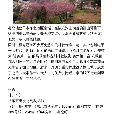
棚仓地处日本东北地区南端，在以八沟山为首的群山环抱下，
这里四季风景秀丽，春天樱花绚烂，夏天新绿葱葱，秋天红叶
似火，冬天白雪皑皑。
同时，棚仓还有不少历史悠久的神社寺庙古迹，其中包括建于
平安时代（8-12世纪）的深山寺庙遗址（流废寺遗址）、被誉
为“陆奥第一宫”的马场都都古别神社以及“奥州第一宫”八槻都
都古别神社等。江户时代，德川幕府成立后，武将立花宗茂首
先掌管了棚仓地区。后来，丹羽长重指挥建设了棚仓城，成为
了之后八大家族十六代人口的住所。附近一带的城下街道则至
今保留着当年的风韵。
交通：
【开车】
从东京出发（约3小时）
（1）浦和立交-（东北自动车道：165km）-白河立交-（国道
289号线：25km、约40分钟）-棚仓町