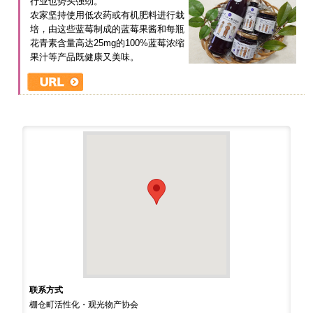
行业也势头强劲。
农家坚持使用低农药或有机肥料进行栽
培，由这些蓝莓制成的蓝莓果酱和每瓶
花青素含量高达25mg的100%蓝莓浓缩
果汁等产品既健康又美味。
联系方式
棚仓町活性化・观光物产协会