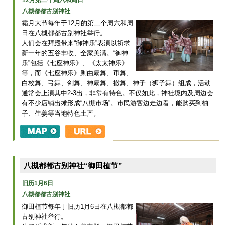
八槻都都古别神社
霜月大节每年于12月的第二个周六和周
日在八槻都都古别神社举行。
人们会在拜殿带来“御神乐”表演以祈求
新一年的五谷丰收、全家美满。“御神
乐”包括《七座神乐》、《太太神乐》
等，而《七座神乐》则由扇舞、币舞、
白枚舞、弓舞、剑舞、神扇舞、撤舞、神子（狮子舞）组成，活动
通常会上演其中2-3出，非常有特色。不仅如此，神社境内及周边会
有不少店铺出摊形成“八槻市场”。市民游客边走边看，能购买到柚
子、生姜等当地特色土产。
八槻都都古别神社“御田植节”
旧历1月6日
八槻都都古别神社
御田植节每年于旧历1月6日在八槻都都
古别神社举行。