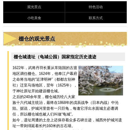
观光景点
特色活动
小吃美食
联系方式
棚仓的观光景点
棚仓城遗址（龟城公园）国家指定历史遗迹
1622年，武将丹羽长重从常陆国的古渡
地区调任棚仓。1624年，他奉江户幕府
之命将当地的“近津明神”（都都古别神
社）迁至马场地区，翌年（1625年），
于神社原址开始建设棚仓城。
之后的240余年里，棚仓城历经八大家
族十六代城主统治，最终在1868年的戊辰战争（日本内战）中沦
陷。据说，护城河里曾有一只巨龟，每逢它浮出水面城主必遭调
任，所以棚仓城也被人们叫做“龟城”。
如今，遗址周遭的土垒上还保存着众多石碑古迹，城西外护城河遗
址一带则绵延着长约160米的古石墙。