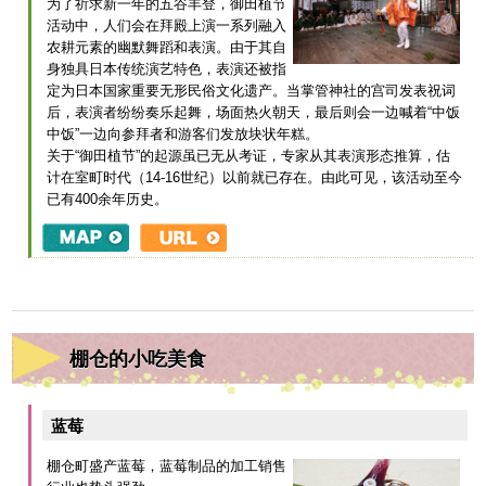
为了祈求新一年的五谷丰登，御田植节
活动中，人们会在拜殿上演一系列融入
农耕元素的幽默舞蹈和表演。由于其自
身独具日本传统演艺特色，表演还被指
定为日本国家重要无形民俗文化遗产。当掌管神社的宫司发表祝词
后，表演者纷纷奏乐起舞，场面热火朝天，最后则会一边喊着“中饭
中饭”一边向参拜者和游客们发放块状年糕。
关于“御田植节”的起源虽已无从考证，专家从其表演形态推算，估
计在室町时代（14-16世纪）以前就已存在。由此可见，该活动至今
已有400余年历史。
棚仓的小吃美食
蓝莓
棚仓町盛产蓝莓，蓝莓制品的加工销售