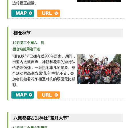
边传播正能量。
棚仓秋节
10月第二个周六、日
棚仓站前周边干道
“棚仓秋节”已拥有近200年历史。期间，
街道内太鼓声声，神轿和花车的游行队
伍浩浩荡荡，一派热闹非凡的景象。整
个活动的高潮当属“花车冲撞”环节，参
加者们抬着花车相互对抗的场面无比精
彩。
八槻都都古别神社“霜月大节”
12月第二个周六和周日