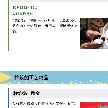
10月17日・18日
白须田原神社
“浊酒”始于和铜3年（710年），全国仅有
数个地方允许醸造。节日里，能够畅饮此
酒。
杵筑的工艺精品
杵筑烧 司窑
以杵筑柑橘树和杵筑茶的木炭作为“釉”制