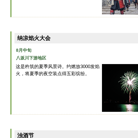
纳凉焰火大会
8月中旬
八坂川下游地区
这是杵筑的夏季风景诗。约燃放3000发焰
火，将夏季的夜空装点得五彩缤纷。
浊酒节