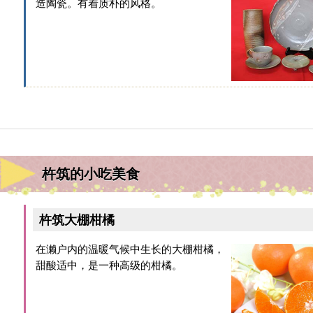
造陶瓷。有着质朴的风格。
杵筑的小吃美食
杵筑大棚柑橘
在濑户内的温暖气候中生长的大棚柑橘，
甜酸适中，是一种高级的柑橘。