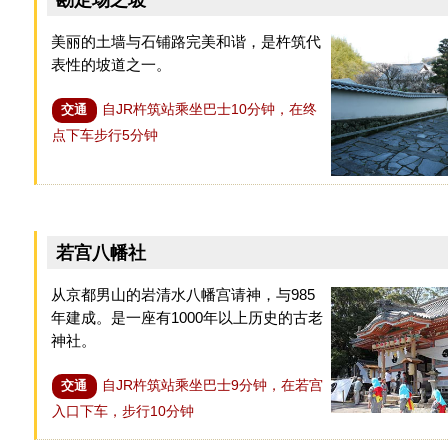
美丽的土墙与石铺路完美和谐，是杵筑代
表性的坡道之一。
自JR杵筑站乘坐巴士10分钟，在终
交通
点下车步行5分钟
若宫八幡社
从京都男山的岩清水八幡宫请神，与985
年建成。是一座有1000年以上历史的古老
神社。
自JR杵筑站乘坐巴士9分钟，在若宫
交通
入口下车，步行10分钟