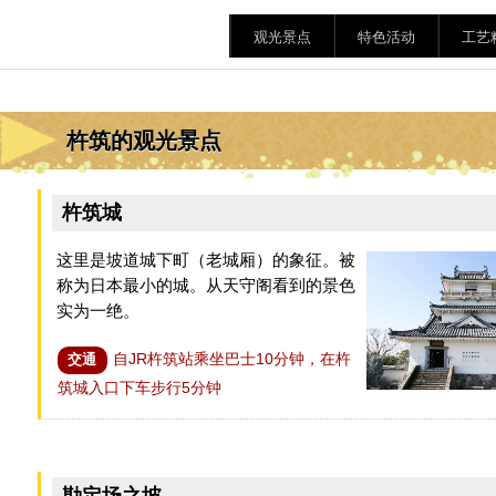
观光景点
特色活动
工艺
杵筑的观光景点
杵筑城
这里是坡道城下町（老城厢）的象征。被
称为日本最小的城。从天守阁看到的景色
实为一绝。
自JR杵筑站乘坐巴士10分钟，在杵
交通
筑城入口下车步行5分钟
勘定场之坡