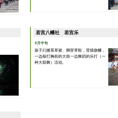
若宫八幡社 若宫乐
9月中旬
孩子们腰系草裙、脚穿草鞋，背插旗幡，
一边敲打胸前的大鼓一边舞蹈的乐打（一
种大鼓舞）活动。