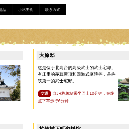
精品
小吃美食
联系方式
大原邸
这是位于北高台的高级武士的武士宅邸。
有庄重的茅葺屋顶和回游式庭院等，是杵
筑第一的武士宅邸。
自JR杵筑站乘坐巴士10分钟，在终
交通
点下车步行6分钟
杵筑城下町资料馆