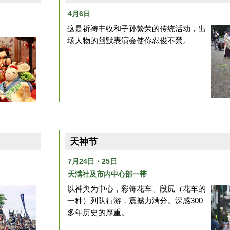
4月6日
这是祈祷丰收和子孙繁荣的传统活动，出
场人物的幽默表演会使你忍俊不禁。
天神节
7月24日・25日
天满社及市内中心部一带
以神舆为中心，彩饰花车、段尻（花车的
一种）列队行游，震撼力满分。深感300
多年历史的厚重。