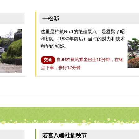
一松邸
这里是杵筑No.1的绝佳景点！是凝聚了昭
和初期（1930年前后）当时的财力和技术
精华的宅邸。
自JR杵筑站乘坐巴士10分钟，在终
交通
点下车，步行12分钟
若宫八幡社插秧节