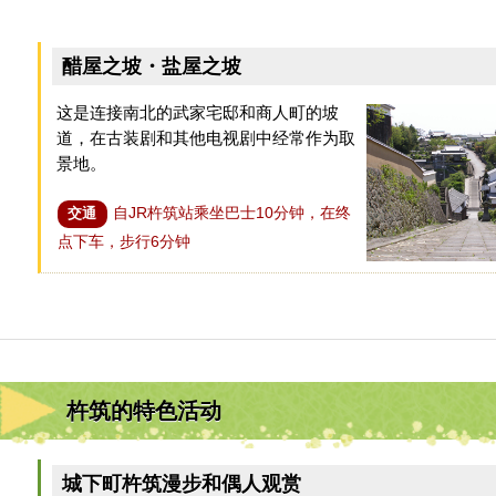
醋屋之坡・盐屋之坡
这是连接南北的武家宅邸和商人町的坡
道，在古装剧和其他电视剧中经常作为取
景地。
自JR杵筑站乘坐巴士10分钟，在终
交通
点下车，步行6分钟
杵筑的特色活动
城下町杵筑漫步和偶人观赏