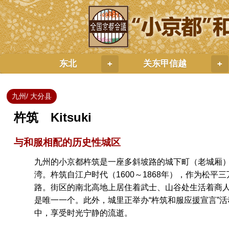
东北
关东甲信越
+
+
九州/ 大分县
杵筑 Kitsuki
与和服相配的历史性城区
九州的小京都杵筑是一座多斜坡路的城下町（老城厢
湾。杵筑自江户时代（1600～1868年），作为松
路。街区的南北高地上居住着武士、山谷处生活着商
是唯一一个。此外，城里正举办“杵筑和服应援宣言”
中，享受时光宁静的流逝。