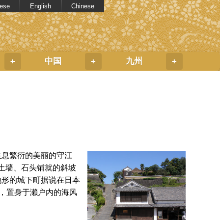
ese
English
Chinese
中国
九州
+
+
+
生息繁衍的美丽的守江
、土墙、石头铺就的斜坡
地形的城下町据说在日本
筑，置身于濑户内的海风