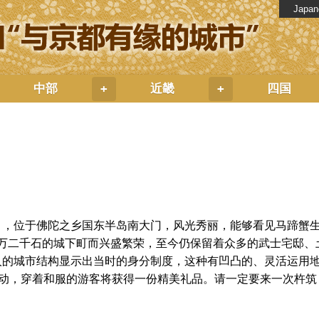
Japan
中部
近畿
四国
+
+
），位于佛陀之乡国东半岛南大门，风光秀丽，能够看见马蹄蟹
平三万二千石的城下町而兴盛繁荣，至今仍保留着众多的武士宅邸
人的城市结构显示出当时的身分制度，这种有凹凸的、灵活运用
活动，穿着和服的游客将获得一份精美礼品。请一定要来一次杵