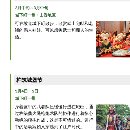
2月中旬～3月中旬
城下町一带・山香地区
可在坡道城下町散步，欣赏武士宅邸和老
铺的偶人娃娃。可以想象武士和商人的生
活。
杵筑城堡节
5月4日・5日
城下町一带
身着盔甲的武者队伍缓慢行进在城邑，通
过杵築藩火绳枪炮术队的协作进行着惊心
动魄的模拟作战，这是不可错过的。进行
中的活动宛如又穿越到了江户时代。