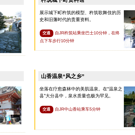
展示城下町杵筑的模型、杵筑歌舞伎的历
史和旧藩时代的贵重资料。
自JR杵筑站乘坐巴士10分钟，在终
交通
点下车步行10分钟
山香温泉“风之乡”
坐落在疗愈森林中的美肌温泉。在“温泉之
县”大分县中，泉水质量也极为罕见。
自JR中山香站乘车5分钟
交通