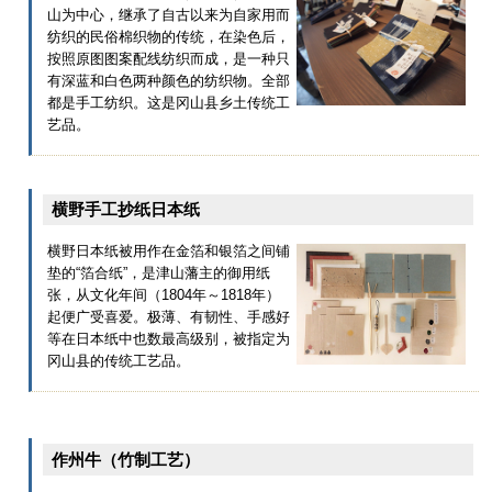
山为中心，继承了自古以来为自家用而
纺织的民俗棉织物的传统，在染色后，
按照原图图案配线纺织而成，是一种只
有深蓝和白色两种颜色的纺织物。全部
都是手工纺织。这是冈山县乡土传统工
艺品。
横野手工抄纸日本纸
横野日本纸被用作在金箔和银箔之间铺
垫的“箔合纸”，是津山藩主的御用纸
张，从文化年间（1804年～1818年）
起便广受喜爱。极薄、有韧性、手感好
等在日本纸中也数最高级别，被指定为
冈山县的传统工艺品。
作州牛（竹制工艺）