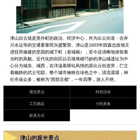
津山自古就是美作町的政治、经济中心，作为出云街道・吉井
川水运等的交通要塞而兴盛繁荣。津山是1603年因森忠政领主
进驻而修建的坚固的城下町（老城厢），至今还清晰地保留着
当时的风貌。近代化的街区以石墙堆砌巧妙的津山城遗址为中
心分为城东、城西，在洋溢着驿站风情的原出云街道旁，伫立
着幽静的武士宅邸。整个城市掩映在绿色之中，清流潺潺，神
社寺庙众多，被称为“西部京都”，一年四季，游人不绝。
观光景点
特色活动
工艺精品
小吃美食
联系方式
津山的观光景点