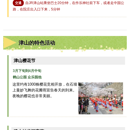
自JR津山站乘坐巴士20分钟，在作乐神社前下车，或者走中国公
交通
路，在院庄出入口下来，5分钟
津山的特色活动
津山樱花节
3月下旬到4月中旬
鹤山公园 众乐园他
这里约有1000株樱花竞相开放，在石墙
上曼妙飞舞的花瓣雨宣告春天的到来。
夜晚的樱花也非常美丽。