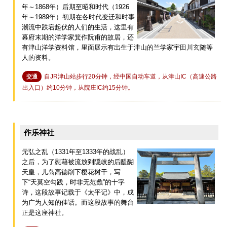
年～1868年）后期至昭和时代（1926
年～1989年）初期在各时代变迁和时事
潮流中跌宕起伏的人们的生活，这里有
幕府末期的洋学家箕作阮甫的故居，还
有津山洋学资料馆，里面展示有出生于津山的兰学家宇田川玄随等
人的资料。
自JR津山站步行20分钟，经中国自动车道，从津山IC（高速公路
交通
出入口）约10分钟，从院庄IC约15分钟。
作乐神社
元弘之乱（1331年至1333年的战乱）
之后，为了慰藉被流放到隠岐的后醍醐
天皇，儿岛高德削下樱花树干，写
下“天莫空勾践，时非无范蠡”的十字
诗，这段故事记载于《太平记》中，成
为广为人知的佳话。而这段故事的舞台
正是这座神社。