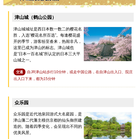
津山城（鹤山公园）
津山城城址是西日本数一数二的樱花名
胜，入选“樱花名所百选”。每逢樱花盛
开的季节，游客纷至沓来，热闹非凡，
这里已成为津山的标志。津山城也
是“日本一百名城”所认定的日本三大平
山城之一。
自JR津山站步行10分钟，或走中国公路，在自津山出入口、院庄
交通
出入口下来，都为15分钟
众乐园
众乐园是近代池泉回游式大名庭园，是
津山藩二代藩主模仿京都的仙头御所建
造的。随着四季变化，会呈现出不同的
优美风景。