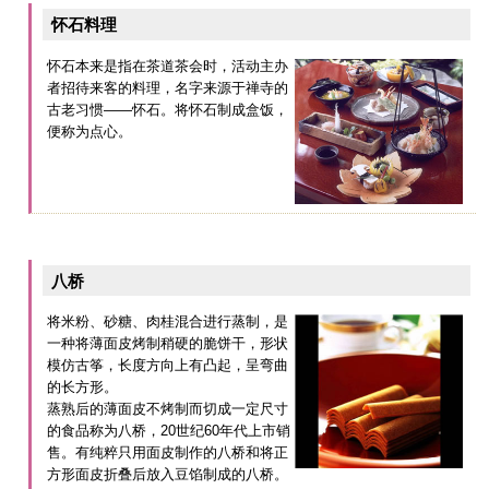
怀石料理
怀石本来是指在茶道茶会时，活动主办
者招待来客的料理，名字来源于禅寺的
古老习惯——怀石。将怀石制成盒饭，
便称为点心。
八桥
将米粉、砂糖、肉桂混合进行蒸制，是
一种将薄面皮烤制稍硬的脆饼干，形状
模仿古筝，长度方向上有凸起，呈弯曲
的长方形。
蒸熟后的薄面皮不烤制而切成一定尺寸
的食品称为八桥，20世纪60年代上市销
售。有纯粹只用面皮制作的八桥和将正
方形面皮折叠后放入豆馅制成的八桥。