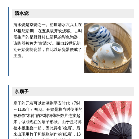
清水烧
清水烧是京烧之一。初世清水六兵卫在
18世纪后期，在五条坂开设烧窑。古时
候生产的是野野村仁清风的彩色陶器，
该陶器被称为“古清水”。而自19世纪初
期开始烧制瓷器，自此以后瓷器便成了
主流。
京扇子
扇子的开端可以追溯到平安时代（794
～1185年）初期。开始是将当时使用的
被称作“木筒”的木制细薄板数片连接起
来，做成现在的扇子形状。由于是将薄
桧木板重叠一起，因此得名“桧扇”。后
来出现用竹子和纸张制作的“纸扇”，13