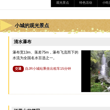
观光景点
特色活动
小吃
小城的观光景点
清水瀑布
瀑布宽13m、落差75m，瀑布飞流而下的
水流为全国名水百选之一。
自JR小城站乘坐出租车15分钟
交通