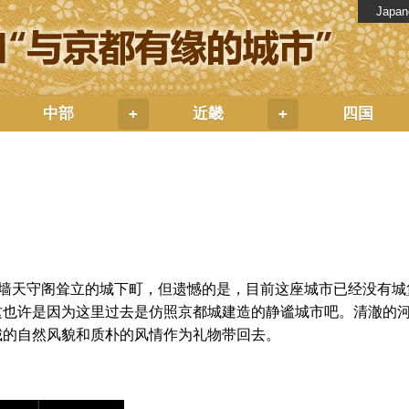
Japan
中部
近畿
四国
+
+
白墙天守阁耸立的城下町，但遗憾的是，目前这座城市已经没有
这也许是因为这里过去是仿照京都城建造的静谧城市吧。清澈的
城的自然风貌和质朴的风情作为礼物带回去。