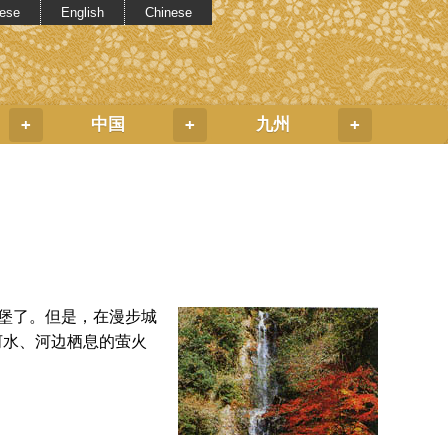
ese
English
Chinese
中国
九州
+
+
+
城堡了。但是，在漫步城
河水、河边栖息的萤火