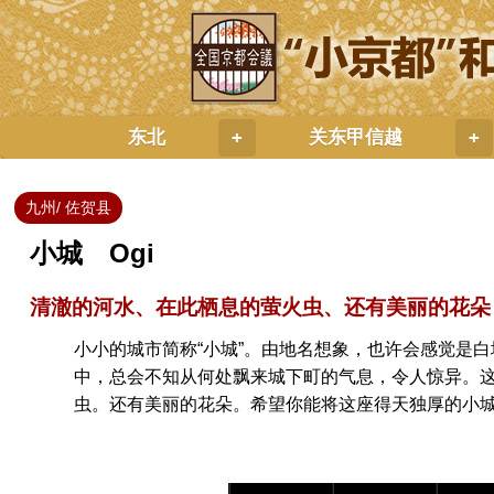
东北
关东甲信越
+
+
九州/ 佐贺县
小城 Ogi
清澈的河水、在此栖息的萤火虫、还有美丽的花朵
小小的城市简称“小城”。由地名想象，也许会感觉是
中，总会不知从何处飘来城下町的气息，令人惊异。
虫。还有美丽的花朵。希望你能将这座得天独厚的小